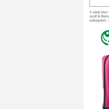
ये आंकड़े केवल स
घटकों के मिश्र
वल्केनाइजेशन: