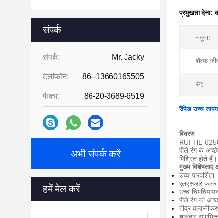
प्रमुखता देना:
क
संपर्क
नमूना:
संपर्क:
Mr. Jacky
शैल्फ जी
टेलीफोन:
86--13660165505
रंग:
फैक्स:
86-20-3689-6519
रैपिड उच्च ताप
विवरण
RUI-HE 6250-2
पीले रंग के अच्
अभी संपर्क करें
मिश्रित होते हैं।
मुख्य विशेषताएं
उच्च पारदर्शिता
एलएसआर कलर प
हमें मेल करें
उच्च चिपचिपाप
पीले रंग का अच्छ
तीव्र वल्कनीक
शानदार स्थायित्