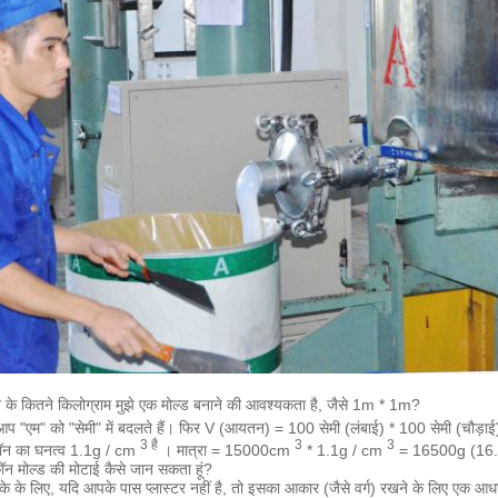
के कितने किलोग्राम मुझे एक मोल्ड बनाने की आवश्यकता है, जैसे 1m * 1m?
 "एम" को "सेमी" में बदलते हैं।
फिर V (आयतन) = 100 सेमी (लंबाई) * 100 सेमी (चौड़ाई
3 है
3
3
न का घनत्व 1.1g / cm
। मात्रा = 15000cm
* 1.1g / cm
= 16500g (16.
ॉन मोल्ड की मोटाई कैसे जान सकता हूं?
े के लिए, यदि आपके पास प्लास्टर नहीं है, तो इसका आकार (जैसे वर्ग) रखने के लिए एक आधार ह