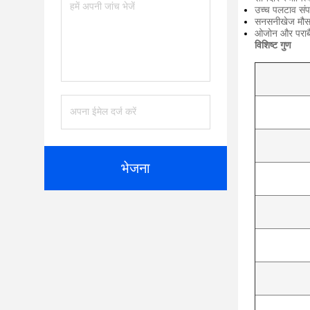
उच्च पलटाव संपत
सनसनीखेज मौसम
ओजोन और पराबैं
विशिष्ट गुण
भेजना