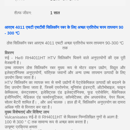
शैल्फ जीवन:
1 साल
आरएच 4011 एचटी एचटीवी सिलिकॉन रबर के लिए अच्छा प्रतिरोध चरम तापमान 90
- 300 ℃
ठोस सिलिकॉन रबर आरएच 4011 एचटी अच्छा प्रतिरोध चरम तापमान 90-300 ℃
तक
विवरण
रुई - He® RH4011HT HTV सिलिकॉन घिसने वाले अनुप्रयोगों की एक पूरी
मेजबानी है।
उच्च तापमान ठोस सिलिकॉन रबर मुख्य रूप से मोटर वाहन उद्योग, विद्युत और
इलेक्ट्रॉनिक्स अनुप्रयोगों, यांत्रिक जवानों और अन्य
उच्च तापमान
उत्पादों के लिए
उपयोग किया जाता है।
HTV सिलिकॉन का व्यापक रूप से सभी उद्योगों में पेट्रोकेमिकल उत्पादों को बदलने के
लिए उपयोग किया जाता है, जिसमें एयरोस्पेस, मूनिशंस इंडस्ट्री, ऑटोमोबाइल, फाइन
केमिकल्स, कंस्ट्रक्शन, इलेक्ट्रिक एंड इलेक्ट्रॉनिक्स, फूड प्रोसेसिंग, मैकेनिकल
इंजीनियरिंग, मेडिकल एंड फार्मास्युटिकल, कॉस्मेटिक्स, होम अप्लायंसेज, पेपर फिल्म,
सोलर बैटरी शामिल हैं। , और
अर्ध चालक
।
हाल ही में, सिलिकॉन अनुप्रयोग का दायरा
अधिक गति से विस्तार कर रहा है।
मुख्य विशेषताएं और विशिष्ट लाभ
Vulcanisates रुई-हे ® RH4011HT से मिलकर निम्नलिखित गुणों से अलग है:
100 से 300 ° C तक सामान्य रूप से अच्छा काम करता है।
उत्कृष्ट
प्रक्रिया क्षमता