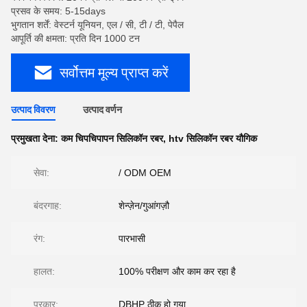
प्रसव के समय: 5-15days
भुगतान शर्तें: वेस्टर्न यूनियन, एल / सी, टी / टी, पेपैल
आपूर्ति की क्षमता: प्रति दिन 1000 टन
सर्वोत्तम मूल्य प्राप्त करें
उत्पाद विवरण
उत्पाद वर्णन
प्रमुखता देना:
कम चिपचिपापन सिलिकॉन रबर
,
htv सिलिकॉन रबर यौगिक
सेवा:
/ ODM OEM
बंदरगाह:
शेन्ज़ेन/गुआंगज़ौ
रंग:
पारभासी
हालत:
100% परीक्षण और काम कर रहा है
प्रकार:
DBHP ठीक हो गया