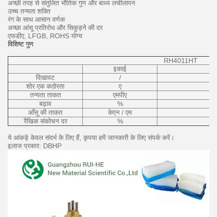
अच्छी तरह से संतुलित भौतिक गुण और बाध्य लचीलापन
उच्च तन्यता शक्ति
रंग के साथ
आसान
वर्णक
अच्छा आंसू प्रतिरोध और सिकुड़ने की दर
एफडीए, LFGB, ROHS योग्य
विशिष्ट गुण
RH4011HT
इकाई
दिखावट
/
शोर एक कठोरता
ए
तन्यता ताकत
एमपीए
बढ़ाव
%
आँसू की ताकत
केएन / एम
रैखिक संकोचन दर
%
ये आंकड़े केवल संदर्भ के लिए हैं, कृपया हमें जानकारी के लिए संपर्क करें।
इलाज प्रकार: DBHP