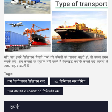
यदि आप हमारे सिलिकॉन घिसने वालों की कीमतों को जानना चाहते हैं, तो कृपया हमसे
संपर्क करें।
हम कीमतों
पर
प्रदान नहीं करते हैं
वेबसाइट
क्योंकि कीमतें कई कारणों से
उतार-चढ़ाव करती हैं।
Tags:
कम चिपचिपापन सिलिकॉन रबर
htv सिलिकॉन रबर यौगिक
उच्च तापमान vulcanizing सिलिकॉन रबर
संपर्क