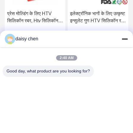
प्रेस मोल्डिंग के लिए HTV
इलेक्ट्रॉनिक भागों के लिए उत्कृष्ट
सिलिकॉन रबर, Htv सिलिकॉन
इन्सुलेट गुण HTV सिलिकॉन रबर
रबर कम्पाउंड को कैलेंड करना
RH 5011 HT
daisy chen
सर्वोत्तम मूल्य प्राप्त करें
सर्वोत्तम मूल्य प्राप्त करें
2:40 AM
Good day, what product are you looking for?
Guangzhou Ruihe New Material Technology
Co., Ltd
ywb-wx@ruihe168.com
86--13660165505
No.117 Fengshen Avenue, Xiuquan Street, Huadu District,