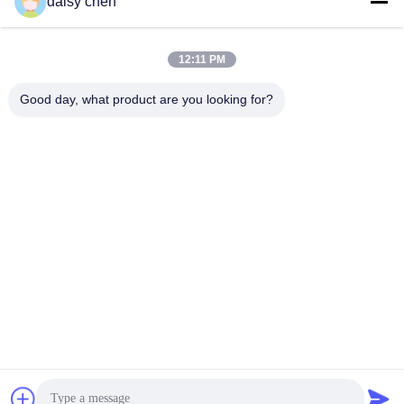
daisy chen
सर्वोत्तम मूल्य प्राप्त करें
सर्वोत्तम मूल्य प्राप्त करें
12:11 PM
Good day, what product are you looking for?
Guangzhou Ruihe New Material Technology
Co., Ltd
ywb-wx@ruihe168.com
86--13660165505
No.117 Fengshen Avenue, Xiuquan Street, Huadu District,
गुआंगज़ौ, चीन
चीन अच्छी गुणवत्ता एलएसआर तरल सिलिकॉन रबर देने वाला। कॉपीराइट ©
2019-2026 lsrliquidsiliconerubber.com . सर्वाधिकार सुरक्षित।