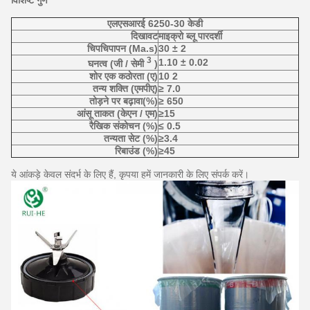
विशिष्ट गुण
एलएसआरई 6250-30 केडी
दिखावट
माइक्रो ब्लू पारदर्शी
चिपचिपापन (Ma.s)
30 ± 2
3
1.10 ± 0.02
घनत्व (जी / सेमी
)
शोर एक कठोरता (ए)
10 2
तन्य शक्ति (एमपीए)
≥ 7.0
तोड़ने पर बढ़ावा(%)
≥ 650
आंसू ताकत (केएन / एम)
≥15
रैखिक संकोचन (%)
≤ 0.5
तन्यता सेट (%)
≥3.4
रिबाउंड (%)
≥45
ये आंकड़े केवल संदर्भ के लिए हैं, कृपया हमें जानकारी के लिए संपर्क करें।