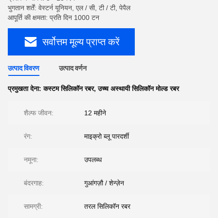
भुगतान शर्तें: वेस्टर्न यूनियन, एल / सी, टी / टी, पेपैल
आपूर्ति की क्षमता: प्रति दिन 1000 टन
सर्वोत्तम मूल्य प्राप्त करें
उत्पाद विवरण
उत्पाद वर्णन
प्रमुखता देना:
कस्टम सिलिकॉन रबर
,
उच्च अस्थायी सिलिकॉन मोल्ड रबर
शैल्फ जीवन:
12 महीने
रंग:
माइक्रो ब्लू पारदर्शी
नमूना:
उपलब्ध
बंदरगाह:
गुआंगज़ौ / शेन्ज़ेन
सामग्री:
तरल सिलिकॉन रबर