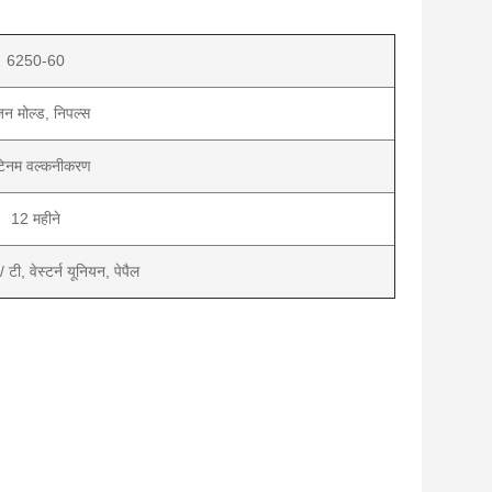
6250-60
न मोल्ड, निपल्स
ेटिनम वल्कनीकरण
12 महीने
 टी, वेस्टर्न यूनियन, पेपैल