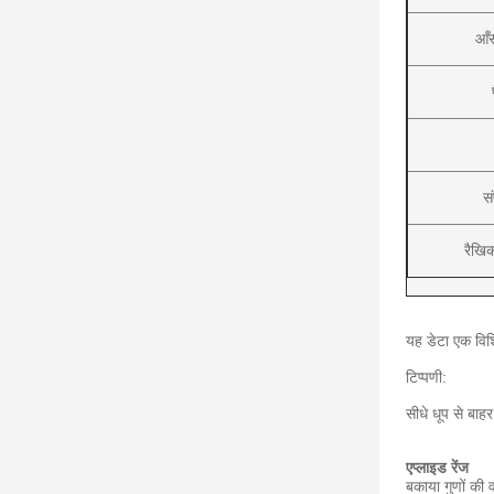
आँ
सं
रैखि
यह डेटा एक विशिष
टिप्पणी:
सीधे धूप से बाह
एप्लाइड रेंज
बकाया गुणों की 