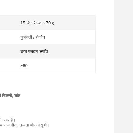
15 किनारे एक ~ 70 ए
गुआंगज़ौ / शेन्ज़ेन
उच्च पलटाव संपत्ति
≥80
ी चिकनी, शांत
ॉन रबर है।
च पारदर्शिता, तन्यता और आंसू थे।