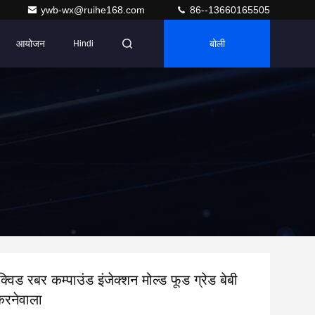
ywb-wx@ruihe168.com
86--13660165505
आयोजन
बोली
Hindi
्विड रबर कम्पाउंड इंजेक्शन मोल्ड फूड ग्रेड बेबी
 करनेवाला