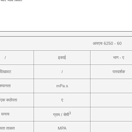
आरएच 6250 - 60
/
इकाई
भाग - ए
दिखावट
/
पारदर्शक
श्यानता
mPa.s
 एक कठोरता
ए
3
घनत्व
ग्राम / सेमी
्यता ताकत
MPA