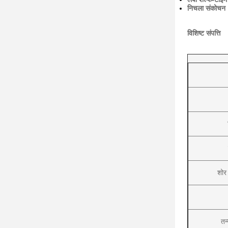
निचला संकोचन
विशिष्ट संपत्ति
शोर
तन