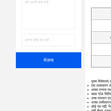
भेजना
मुख्य विशेषताएं
एक असाधारण त
अच्छा तन्यता 
खाद्य ग्रेड सिल
उच्च तापमान प्
अच्छा लचीलापन
कोई गंध नहीं, गैर
लंबी शैल्फ-टा