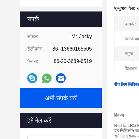
प्रमुखता देना:
ख
संपर्क
प्रकार:
संपर्क:
Mr. Jacky
इलाज का
टेलीफोन:
86--13660165505
नमूना:
फैक्स:
86-20-3689-6519
दिखावट:
रीच लिम लिक्विड
अभी संपर्क करें
विवरण
हमें मेल करें
RuiHe LRS RH62
यह सिलिकॉन रबर 
सभी एलएसआर प्लै