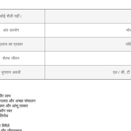
कोई शैली नहीं।
अंत उपयोग
भोज
इलाज का प्रकार
प्ल
शेल्फ जीवन
भुगतान अवधी
एल / सी, टी /
 और लाभ
रलता और अच्छा संचालन
ताकत और आंसू ताकत
िकॉन रबर
रतिरोध
 विषैले
इम और जीवनकाल