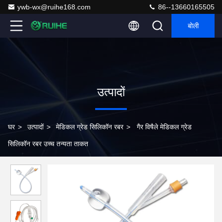
ywb-wx@ruihe168.com
86--13660165505
बोली
उत्पादों
घर
>
उत्पादों
>
मेडिकल ग्रेड सिलिकॉन रबर
>
गैर विषैले मेडिकल ग्रेड
सिलिकॉन रबर उच्च तन्यता ताकत