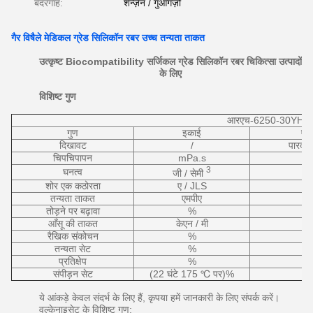
बंदरगाह:
शेन्ज़ेन / गुआंगज़ौ
गैर विषैले मेडिकल ग्रेड सिलिकॉन रबर उच्च तन्यता ताकत
उत्कृष्ट Biocompatibility सर्जिकल ग्रेड सिलिकॉन रबर चिकित्सा उत्पादों
के लिए
विशिष्ट
गुण
आरएच-6250-30YH
गुण
इकाई
ए
दिखावट
/
पारदर्
चिपचिपापन
mPa.s
3
घनत्व
जी / सेमी
शोर एक कठोरता
ए / JLS
तन्यता ताकत
एमपीए
तोड़ने पर बढ़ावा
%
आँसू की ताकत
केएन / मी
रैखिक संकोचन
%
तन्यता सेट
%
प्रतिक्षेप
%
संपीड़न सेट
(22 घंटे 175 ℃ पर)%
ये आंकड़े केवल संदर्भ के लिए हैं, कृपया हमें जानकारी के लिए संपर्क करें।
वल्केनाइसेट के विशिष्ट गुण: