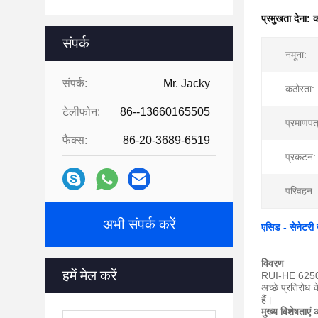
प्रमुखता देना:
क
संपर्क
नमूना:
संपर्क:
Mr. Jacky
कठोरता:
टेलीफोन:
86--13660165505
प्रमाणपत
फैक्स:
86-20-3689-6519
प्रकटन:
परिवहन:
अभी संपर्क करें
एसिड - सेनेटरी
विवरण
हमें मेल करें
RUI-HE 6250-60
अच्छे प्रतिरोध
हैं।
मुख्य विशेषताएं