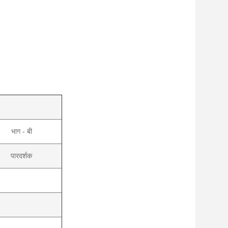
भाग - बी
पारदर्शक