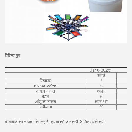
विशिष्ट गुण
9140-30Z®
इकाई
दिखावट
/
शोर एक कठोरता
ए
तन्यता ताकत
एमपीए
बढ़ाव
%
आँसू की ताकत
केएन / मी
लचीलाता
%
ये आंकड़े केवल संदर्भ के लिए हैं, कृपया हमें जानकारी के लिए संपर्क करें।