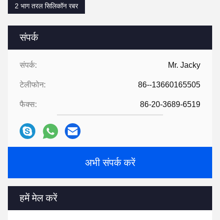
2 भाग तरल सिलिकॉन रबर
संपर्क
संपर्क:
Mr. Jacky
टेलीफोन:
86--13660165505
फैक्स:
86-20-3689-6519
अभी संपर्क करें
हमें मेल करें