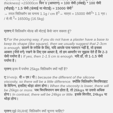
thickness) =15000cm
फिर V (आयतन) = 100 सेमी (लंबाई) * 100 सेमी
3
(चौड़ाई) * 1.5 सेमी (ऊंचाई या मोटाई) = 15000 सेमी
3
3
→ तरल सिलिकॉन का घनत्व 1.1g / cm है
→ मात्रा = 15000 सेमी
* 1.1 ग्रा।
3
/ से.मी.
= 16500g (16.5kg)
प्रश्न:
मैं सिलिकॉन मोल्ड की मोटाई कैसे जान सकता हूं?
ए:
For the pouring way, if you do not have a plaster have a base to
keep its shape (like square), then we usually suggest that 2-3cm
is enough.
डालने के तरीके के लिए, यदि आपके पास प्लास्टर नहीं है, तो इसका
आकार (जैसे वर्ग) रखने के लिए एक आधार है, तो हम आमतौर पर सुझाव देते हैं कि 2-3
सेमी पर्याप्त है।
If yes, then 1-1.5 cm is enough.
यदि हाँ, तो 1-1.5 सेमी
पर्याप्त है।
प्रश्न:
ड्रम में पर्याप्त 25kgs सिलिकॉन क्यों नहीं है?
ए:
V=m/p.
वी = एम / पी।
because the different of the silicone
viscosity, so there will be a little difference.
क्योंकि सिलिकॉन चिपचिपाहट
के विभिन्न, इसलिए थोड़ा अंतर होगा।
When the viscosity is lower, there will
be 26kgs or more.
जब चिपचिपापन कम होता है, तो 26kgs या उससे अधिक
होगा।
In contrast, there will be 24kgs or little.
इसके विपरीत, 24kgs या
थोड़ा होगा।
प्रश्न:
मुझे RUIHE सिलिकॉन क्यों चुनना चाहिए?