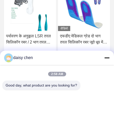
lic\index.php"
lic\index.php"
वीडियो
पर्यावरण के अनुकूल LSR तरल
एफडीए मेडिकल ग्रेड दो भाग
तरल
ex.php"
सिलिकॉन रबर / 2 भाग तरल
तरल सिलिकॉन रबर जूते धूप में
मोल्
lic\index.php"
सिलिकॉन
सुखाना इंजेक्शन मोल्डिंग
इला
daisy chen
सर्वोत्तम मूल्य प्राप्त करें
सर्वोत्तम मूल्य प्राप्त करें
ex.php"
lic\index.php"
2:58 AM
oller)#14
Good day, what product are you looking for?
Guangzhou Ruihe New Material Technology
ex.php"
Co., Ltd