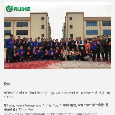
टिप्स
प्रश्न:
सिलिकॉन के कितने किलोग्राम मुझे एक मोल्ड बनाने की आवश्यकता है, जैसे 1m
* 1m?
ए:
First, you change the "m" to "cm".
सबसे पहले, आप "एम" को "सेमी" में
बदलते हैं।
Then the
V(volume)=100cm(length)*100cm(width)*1.5cm(height or