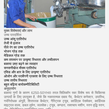
मुख्य विशेषताएं और लाभ
उच्च पारदर्शिता
उच्च आंसू प्रतिरोध
तेजी से इलाज
पीले रंग का उच्च प्रतिरोध
भोजन ग्रेड तक
मेडिकल ग्रेड तक
कम तापमान पर उत्कृष्ट स्थिरता और लचीलापन
बकाया उम्र बढ़ने का व्यवहार
सनसनीखेज मौसम प्रतिरोध
एसिड और क्षार के लिए उत्कृष्ट प्रतिरोध
ओजोन और पराबैंगनी प्रकाश के लिए उच्च स्थिरता
उच्च तापीय स्थिरता
बहुत बढ़िया बायोकम्पैटिबिलिटी
अनुप्रयोग
बकाया गुणों के कारण 6250-50YH® तरल सिलिकॉन रबर विशेष रूप से चिकित्सा
उत्पादों के लिए उपयुक्त है, जैसे कि नकारात्मक दबाव गेंद, कैथेटर कनेक्टर, उपास्थि,
गर्भनिरोधक अंगूठी, शिरापरक कैथेटर, गैस्ट्रिक ट्यूब, कार्डिएक पेसमेकर, कार्डियक
माइट्रल वाल्व, डबल लुमेन, जलसेक। ट्यूब, कण्डरा, रक्तचाप मशीन, स्तन वृद्धि स्तन,