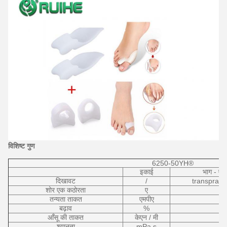
विशिष्ट गुण
6250-50YH®
इकाई
भाग - ए
दिखावट
/
transprare
शोर एक कठोरता
ए
तन्यता ताकत
एमपीए
बढ़ाव
%
आँसू की ताकत
केएन / मी
श्यानता
mPa.s