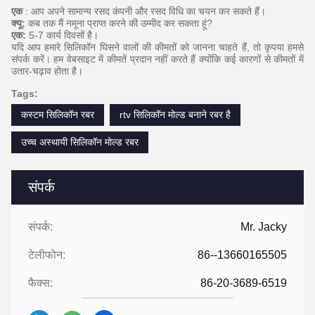
एक
: आप अपने सामान्य रसद कंपनी और रसद विधि का चयन कर सकते हैं।
क्यू:
कब तक मैं नमूना प्राप्त करने की उम्मीद कर सकता हूं?
एक:
5-7 कार्य दिवसों है।
यदि आप हमारे सिलिकॉन घिसने वालों की कीमतों को जानना चाहते हैं, तो कृपया हमसे
संपर्क करें।
हम वेबसाइट में कीमतें प्रदान नहीं करते हैं क्योंकि कई कारणों से कीमतों में
उतार-चढ़ाव होता है।
Tags:
कस्टम सिलिकॉन रबर
rtv सिलिकॉन मोल्ड बनाने रबर है
उच्च अस्थायी सिलिकॉन मोल्ड रबर
संपर्क
संपर्क:
Mr. Jacky
टेलीफोन:
86--13660165505
फैक्स:
86-20-3689-6519