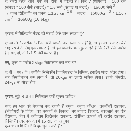
ए:
सबसे पहले, आप "एम" को "सेमी" में बदलते हैं।
फिर V (आयतन) = 100 सेमी
3
(लंबाई) * 100 सेमी (चौड़ाई) * 1.5 सेमी (ऊंचाई या मोटाई) = 15000 सेमी
3 है
3
→ तरल सिलिकॉन का घनत्व 1.1g / cm
। मात्रा = 15000cm
* 1.1g /
3
cm
= 16500g (16.5kg)
प्रश्न:
मैं सिलिकॉन मोल्ड की मोटाई कैसे जान सकता हूं?
ए:
डालने के तरीके के लिए, यदि आपके पास प्लास्टर नहीं है, तो इसका आकार (जैसे
वर्ग) रखने के लिए एक आधार है, तो हम आमतौर पर सुझाव देते हैं कि 2-3 सेमी पर्याप्त
है।
यदि हाँ, तो 1-1.5 सेमी पर्याप्त है।
क्यू:
ड्रम में पर्याप्त 25kgs सिलिकॉन क्यों नहीं है?
ए:
वी = एम / पी।
क्योंकि सिलिकॉन चिपचिपाहट के विभिन्न, इसलिए थोड़ा अंतर होगा।
जब चिपचिपापन कम होता है, तो 26kgs या उससे अधिक होगा।
इसके विपरीत,
24kgs या थोड़ा होगा।
प्रश्न:
मुझे RUIHE सिलिकॉन क्यों चुनना चाहिए?
एक:
हम आप की पेशकश कर सकते हैं नमूना, नमूना परीक्षण, तकनीकी सहायता,
इंजीनियरों के निर्देश, नए उत्पादों के विकास, नए बाजार विस्तार, कारखाने का दौरा
रिसेप्शन, चीन में नवीनतम सिलिकॉन समाचार, संबंधित उत्पादों की खरीद सहायता,
सिलिकॉन रबर उत्पादन में 15 साल का अनुभव ।
प्रश्न:
जो शिपिंग विधि हम चुन सकते हैं?