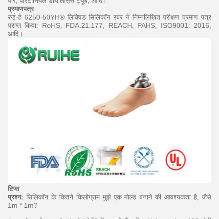
पोर, पेरिटोनियल डायलिसिस ट्यूब, आदि।
प्रमाणपत्र
रुई-हे 6250-50YH® लिक्विड सिलिकॉन रबर ने निम्नलिखित परीक्षण प्रमाण पत्र
प्राप्त किया: RoHS, FDA.21.177, REACH, PAHS, ISO9001: 2016,
आदि।
टिप्स
प्रश्न:
सिलिकॉन के कितने किलोग्राम मुझे एक मोल्ड बनाने की आवश्यकता है, जैसे
1m * 1m?