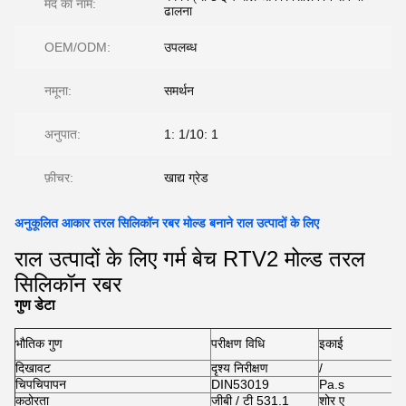
मद का नाम:
ढालना
OEM/ODM:
उपलब्ध
नमूना:
समर्थन
अनुपात:
1: 1/10: 1
फ़ीचर:
खाद्य ग्रेड
अनुकूलित आकार तरल सिलिकॉन रबर मोल्ड बनाने राल उत्पादों के लिए
राल उत्पादों के लिए गर्म बेच RTV2 मोल्ड तरल
सिलिकॉन रबर
गुण डेटा
आ
भौतिक गुण
परीक्षण विधि
इकाई
एम
दिखावट
दृश्य निरीक्षण
/
पा
चिपचिपापन
DIN53019
Pa.s
5
कठोरता
जीबी / टी 531.1
शोर ए
4