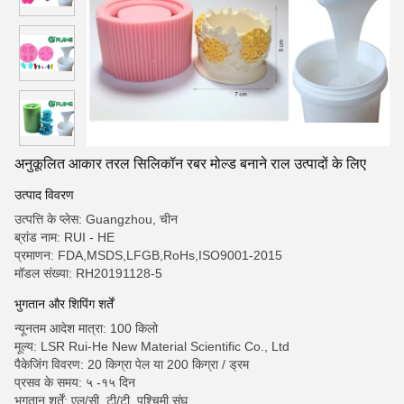
अनुकूलित आकार तरल सिलिकॉन रबर मोल्ड बनाने राल उत्पादों के लिए
उत्पाद विवरण
उत्पत्ति के प्लेस: Guangzhou, चीन
ब्रांड नाम: RUI - HE
प्रमाणन: FDA,MSDS,LFGB,RoHs,ISO9001-2015
मॉडल संख्या: RH20191128-5
भुगतान और शिपिंग शर्तें
न्यूनतम आदेश मात्रा: 100 किलो
मूल्य: LSR Rui-He New Material Scientific Co., Ltd
पैकेजिंग विवरण: 20 किग्रा पेल या 200 किग्रा / ड्रम
प्रसव के समय: ५ -१५ दिन
भुगतान शर्तें: एल/सी, टी/टी, पश्चिमी संघ