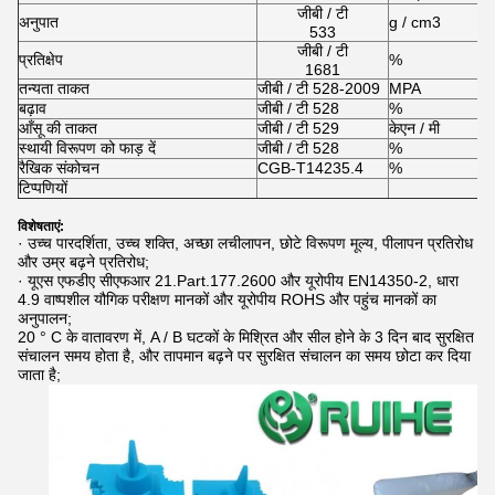
जीबी / टी
अनुपात
g / cm3
-
533
जीबी / टी
प्रतिक्षेप
%
7
1681
तन्यता ताकत
जीबी / टी 528-2009
MPA
7
बढ़ाव
जीबी / टी 528
%
4
आँसू की ताकत
जीबी / टी 529
केएन / मी
3
स्थायी विरूपण को फाड़ दें
जीबी / टी 528
%
0
रैखिक संकोचन
CGB-T14235.4
%
2
टिप्पणियों
सा
विशेषताएं:
· उच्च पारदर्शिता, उच्च शक्ति, अच्छा लचीलापन, छोटे विरूपण मूल्य, पीलापन प्रतिरोध
और उम्र बढ़ने प्रतिरोध;
· यूएस एफडीए सीएफआर 21.Part.177.2600 और यूरोपीय EN14350-2, धारा
4.9 वाष्पशील यौगिक परीक्षण मानकों और यूरोपीय ROHS और पहुंच मानकों का
अनुपालन;
20 ° C के वातावरण में, A / B घटकों के मिश्रित और सील होने के 3 दिन बाद सुरक्षित
संचालन समय होता है, और तापमान बढ़ने पर सुरक्षित संचालन का समय छोटा कर दिया
जाता है;