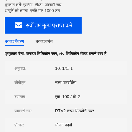
भुगतान शर्तें: एल/सी, टी/टी, पश्चिमी संघ
आपूर्ति की क्षमता: प्रति माह 1000 टन
सर्वोत्तम मूल्य प्राप्त करें
उत्पाद विवरण
उत्पाद वर्णन
प्रमुखता देना:
कस्टम सिलिकॉन रबर
,
rtv सिलिकॉन मोल्ड बनाने रबर है
अनुपात:
10: 1/1: 1
सीबीएस:
उच्च पारदर्शिता
श्यानता:
एक: 100 / बी: 2
सामग्री नाम:
RTV2 तरल सिल्कोनी रबर
फ़ीचर:
भोजन पदवी