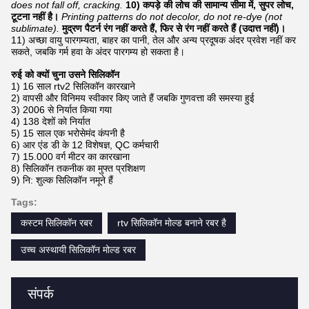
does not fall off, cracking.
10) कपड़े की लोच की सामान्य सीमा में, सुपर लोच,
टूटना नहीं है।
Printing patterns do not decolor, do not re-dye (not
sublimate).
मुद्रण पैटर्न रंग नहीं करते हैं, फिर से रंग नहीं करते हैं (उदात्त नहीं)।
11) अच्छा वायु पारगम्यता, बाहर का पानी, तेल और अन्य प्रदूषक अंदर प्रवेश नहीं कर
सकते, जबकि गर्म हवा के अंदर पारगम्य हो सकता है।
रुई को क्यों चुना उसने सिलिकॉन
1) 16 साल rtv2 सिलिकॉन कारखाने
2) वापसी और विनिमय स्वीकार किए जाते हैं जबकि गुणवत्ता की समस्या हुई
3) 2006 से निर्यात किया गया
4) 138 देशों को निर्यात
5) 15 साल एक भरोसेमंद कंपनी है
6) आर एंड डी के 12 विशेषज्ञ, QC कर्मचारी
7) 15.000 वर्ग मीटर का कारखाना
8) सिलिकॉन तकनीक का मुफ्त प्रशिक्षण
9) नि: शुल्क सिलिकॉन नमूने हैं
Tags:
कस्टम सिलिकॉन रबर
rtv सिलिकॉन मोल्ड बनाने रबर है
उच्च अस्थायी सिलिकॉन मोल्ड रबर
संपर्क