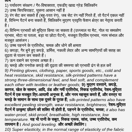
लाभ
1) पर्यावरण संरक्षण / गैर-विषाक्तता, एफडीए खाद्य ग्रेड सिलिकॉन
2) उच्च चिपचिपाहट, घुसना आसान नहीं है
3) रंग सेट कर सकते हैं (बहु-परत रंग), जब सेट रंग नहीं गिरते हैं, तो पैटर्न एकल नहीं
है, विभिन्न पैटर्न बना सकते हैं, सिलिकॉन मुद्रण प्रवृत्ति फैशन क्षेत्र का नेतृत्व करती
है।
4) विभिन्न प्रभावों को मुद्रित किया जा सकता है (उज्ज्वल या मैट, गोल या समकोण
प्रभाव, मोटा या पतला, बड़ा या छोटा पैटर्न), मजबूत त्रिविम प्रभाव, नरम संभाल और
मजबूत आसंजन।
5) उच्च पहनने के प्रतिरोध, चमक और धोने की क्षमता
6) कपड़ा, गैर बुने हुए कपड़े, डर्मिस, नकली लेदर और अन्य सामग्रियों की सतह का
दृढ़ता से पालन कर सकते हैं।
7) ऊन दबाने का प्रभाव अच्छा है।
8) चमड़े और पनरोक कपड़े की दृढ़ता की समस्या को प्रभावी ढंग से हल करें
9) Printing gloves, clothing, paper, sports goods, etc., cold and
heat resistance, skid resistance, silk-printed patterns have a
strong three-dimensional feel, and feel soft, and complement
each other with textiles or leather goods;
9) मुद्रण दस्ताने, कपड़े,
कागज, खेल के सामान, आदि, ठंड और गर्मी प्रतिरोध, स्किड प्रतिरोध, रेशम-मुद्रित
पैटर्न में एक मजबूत त्रि-आयामी अनुभव है, और नरम महसूस करते हैं, और वस्त्र या
चमड़े के सामान के साथ एक दूसरे के पूरक हैं;
silk-printed patterns also have
excellent peeling strength, wear resistance, brightness;
रेशम-मुद्रित
पैटर्न में उत्कृष्ट छीलने की शक्ति भी होती है, पहनने के प्रतिरोध, चमक;
it also has
water-proof, skid-proof, breathable, high resistance, low
temperature.
यह भी पानी के सबूत, स्किड प्रूफ, सांस, उच्च प्रतिरोध, कम
तापमान है।
And good leveling.
और अच्छी लेवलिंग।
10) Super elasticity, in the normal range of elasticity of the fabric