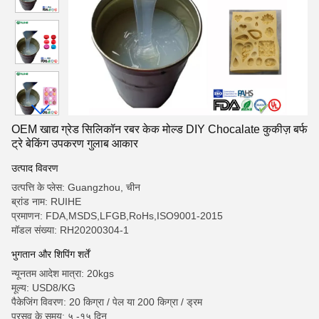
OEM खाद्य ग्रेड सिलिकॉन रबर केक मोल्ड DIY Chocalate कुकीज़ बर्फ
ट्रे बेकिंग उपकरण गुलाब आकार
उत्पाद विवरण
उत्पत्ति के प्लेस: Guangzhou, चीन
ब्रांड नाम: RUIHE
प्रमाणन: FDA,MSDS,LFGB,RoHs,ISO9001-2015
मॉडल संख्या: RH20200304-1
भुगतान और शिपिंग शर्तें
न्यूनतम आदेश मात्रा: 20kgs
मूल्य: USD8/KG
पैकेजिंग विवरण: 20 किग्रा / पेल या 200 किग्रा / ड्रम
प्रसव के समय: ५ -१५ दिन