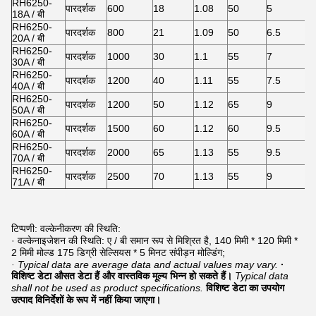
RH6250-
पारदर्शक
600
18
1.08
50
5
8
18A / बी
RH6250-
पारदर्शक
800
21
1.09
50
6.5
8
20A / बी
RH6250-
पारदर्शक
1000
30
1.1
55
7
7
30A / बी
RH6250-
पारदर्शक
1200
40
1.11
55
7.5
5
40A / बी
RH6250-
पारदर्शक
1200
50
1.12
65
9
5
50A / बी
RH6250-
पारदर्शक
1500
60
1.12
60
9.5
5
60A / बी
RH6250-
पारदर्शक
2000
65
1.13
55
9.5
4
70A / बी
RH6250-
पारदर्शक
2500
70
1.13
55
9
3
71A / बी
टिप्पणी: वल्केनीकरण की स्थिति:
· वल्केनाइजेशन की स्थिति: ए / बी समान रूप से मिश्रित है, 140 मिमी * 120 मिमी *
2 मिमी मोल्ड 175 डिग्री सेल्सियस * 5 मिनट संपीड़न मोल्डिंग;
· Typical data are average data and actual values may vary.
·
विशिष्ट डेटा औसत डेटा हैं और वास्तविक मूल्य भिन्न हो सकते हैं।
Typical data
shall not be used as product specifications.
विशिष्ट डेटा का उपयोग
उत्पाद विनिर्देशों के रूप में नहीं किया जाएगा।