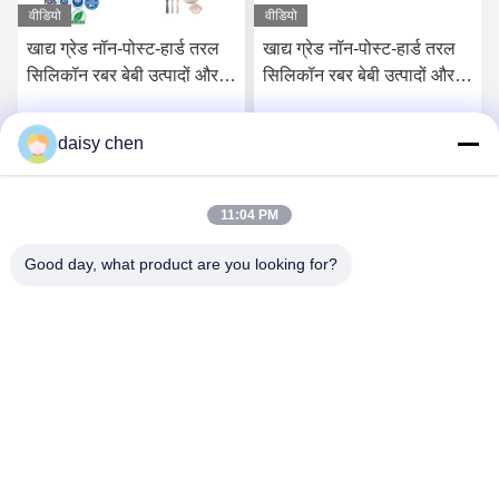
वीडियो
वीडियो
खाद्य ग्रेड नॉन-पोस्ट-हार्ड तरल
खाद्य ग्रेड नॉन-पोस्ट-हार्ड तरल
सिलिकॉन रबर बेबी उत्पादों और
सिलिकॉन रबर बेबी उत्पादों और
खाद्य संपर्क अनुप्रयोगों के लिए
खाद्य पदार्थों के संपर्क में भागों के
लिए
daisy chen
सर्वोत्तम मूल्य प्राप्त करें
सर्वोत्तम मूल्य प्राप्त करें
11:04 PM
Good day, what product are you looking for?
Guangzhou Ruihe New Material Technology
Co., Ltd
ywb-wx@ruihe168.com
86--13660165505
No.117 Fengshen Avenue, Xiuquan Street, Huadu District,