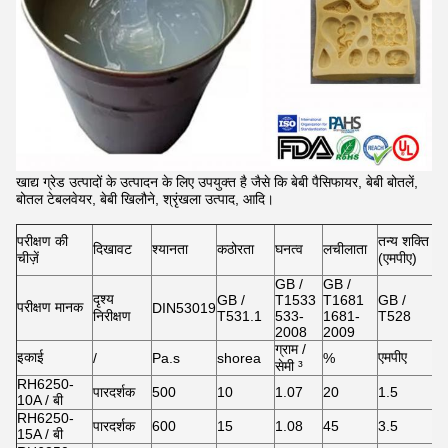
खाद्य ग्रेड उत्पादों के उत्पादन के लिए उपयुक्त है जैसे कि बेबी पैसिफायर, बेबी बोतलें,
बोतल टेबलवेयर, बेबी खिलौने, श्रृंखला उत्पाद, आदि।
परीक्षण की
तन्य शक्ति
तो
दिखावट
श्यानता
कठोरता
घनत्व
लचीलाता
चीज़ें
(एमपीए)
बढ
GB /
GB /
दृश्य
GB /
T1533
T1681
GB /
G
परीक्षण मानक
DIN53019
निरीक्षण
T531.1
533-
1681-
T528
T
2008
2009
ग्राम /
इकाई
एमपीए
/
Pa.s
shorea
%
सेमी ³
RH6250-
पारदर्शक
500
10
1.07
20
1.5
7
10A / बी
RH6250-
पारदर्शक
600
15
1.08
45
3.5
8
15A / बी