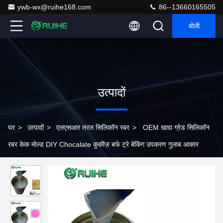
ywb-wx@ruihe168.com
86--13660165505
बोली
उत्पादों
घर
>
उत्पादों
>
एलएसआर तरल सिलिकॉन रबर
>
OEM खाद्य ग्रेड सिलिकॉन
रबर केक मोल्ड DIY Chocalate कुकीज़ बर्फ ट्रे बेकिंग उपकरण गुलाब आकार