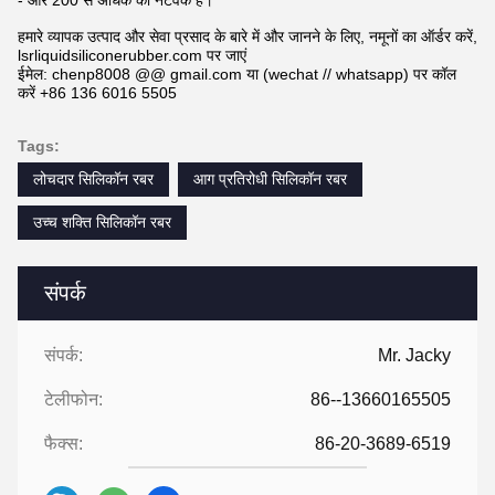
- और 200 से अधिक का नेटवर्क है।
हमारे व्यापक उत्पाद और सेवा प्रसाद के बारे में और जानने के लिए, नमूनों का ऑर्डर करें,
lsrliquidsiliconerubber.com पर जाएं
ईमेल: chenp8008 @@ gmail.com या (wechat // whatsapp) पर कॉल
करें +86 136 6016 5505
Tags:
लोचदार सिलिकॉन रबर
आग प्रतिरोधी सिलिकॉन रबर
उच्च शक्ति सिलिकॉन रबर
संपर्क
संपर्क:
Mr. Jacky
टेलीफोन:
86--13660165505
फैक्स:
86-20-3689-6519