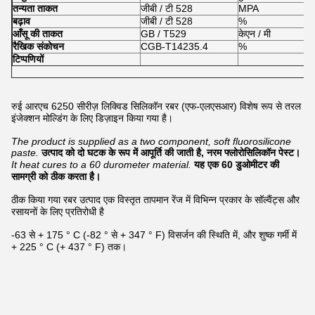
तन्यता ताकत
जीबी / टी 528
MPA
1
बढ़ाव
जीबी / टी 528
%
8
आँसू की ताकत
GB / T529
केएन / मी
2
रैखिक संकोचन
CGB-T14235.4
%
0
टिप्पणियों
रुई आरएच 6250 सीरीज़ लिक्विड सिलिकॉन रबर (एफ-एलएसआर) विशेष रूप से तरल
इंजेक्शन मोल्डिंग के लिए डिज़ाइन किया गया है।
The product is supplied as a two component, soft fluorosilicone
paste.
उत्पाद को दो घटक के रूप में आपूर्ति की जाती है, नरम फ्लोरोसिलिकॉन पेस्ट।
It heat cures to a 60 durometer material.
यह एक 60 डुओमीटर की
सामग्री को ठीक करता है।
ठीक किया गया रबर उत्पाद एक विस्तृत तापमान रेंज में विभिन्न प्रकार के सॉल्वैंट्स और
रसायनों के लिए प्रतिरोधी है
-63 से + 175 ° C (-82 ° से + 347 ° F) विसर्जन की स्थिति में, और शुष्क गर्मी में
+ 225 ° C (+ 437 ° F) तक।