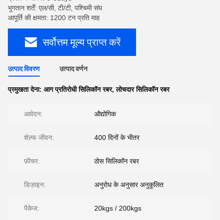
भुगतान शर्तें: एल/सी, टी/टी, पश्चिमी संघ
आपूर्ति की क्षमता: 1200 टन प्रति माह
सर्वोत्तम मूल्य प्राप्त करें
उत्पाद विवरण
उत्पाद वर्णन
प्रमुखता देना:
आग प्रतिरोधी सिलिकॉन रबर
,
लोचदार सिलिकॉन रबर
आवेदन:
औद्योगिक
शेल्फ जीवन:
400 दिनों के भीतर
फ़ीचर:
ठोस सिलिकॉन रबर
डिज़ाइन:
अनुरोध के अनुसार अनुकूलित
पैकेज:
20kgs / 200kgs