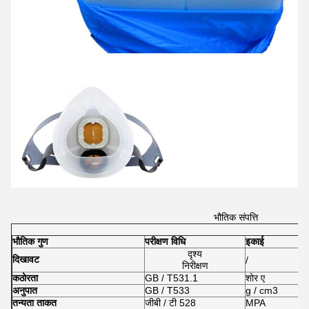
भौतिक संपत्ति
भौतिक गुण
परीक्षण विधि
इकाई
दृश्य
दिखावट
/
निरीक्षण
कठोरता
GB / T531.1
शोर ए
अनुपात
GB / T533
g / cm3
तन्यता ताकत
जीबी / टी 528
MPA