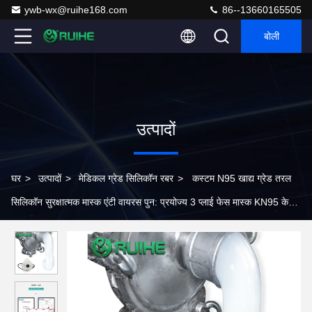
ywb-wx@ruihe168.com
86--13660165505
बोली
उत्पादों
घर
>
उत्पादों
>
मेडिकल ग्रेड सिलिकॉन रबर
>
कस्टम N95 खाद्य ग्रेड तरल
सिलिकॉन सुरक्षात्मक मास्क एंटी वायरस पुन: प्रयोज्य 3 प्लाई फेस मास्क KN95 के
लिए