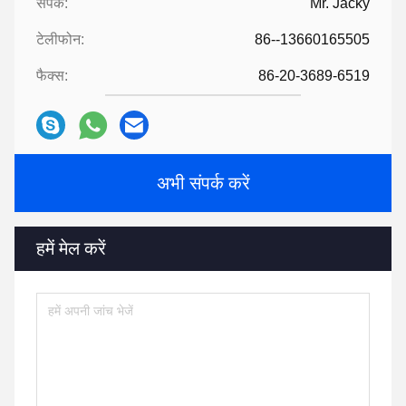
संपर्क:
Mr. Jacky
टेलीफोन:
86--13660165505
फैक्स:
86-20-3689-6519
अभी संपर्क करें
हमें मेल करें