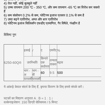
4) तेल नहीं, कोई बुलबुले नहीं
5) उच्च तापमान 200 ℃ - 350 ℃, और कम तापमान -65 ℃ का विरोध कर सकते
हैं
6) कम संकोचन 0.2% से कम, प्लेटिनम इलाज प्रकार 0.1% से कम है
7) उम्र बढ़ने प्रतिरोध, अम्ल और क्षार प्रतिरोध
8) प्लेटिनम इलाज सिलिकॉन एफडीए प्रमाणित, गैर विषैले, गंधहीन है
विशिष्ट गुण
के
इकाई
ए
एमपीए
/
%
एम
किनारे
तन्यता
फ
उपस्थिति
एक
बढ़ाव
6250-60Q®
ताकत
साम
कठोरता
भाग -
भाग -
60
9.5
500
3
अ
बी
पारदर्शी
पारदर्शी
ये आंकड़े केवल संदर्भ के लिए हैं, कृपया विवरण के लिए हमसे संपर्क करें।
घटकों का मिश्रण अनुपात A : B = 1 : 1।
वल्केनाइजेशन: 150 डिग्री सेल्सियस / 5 मिनट