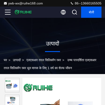
ywb-wx@ruihe168.com
86--13660165505
बोली
उत्पादों
घर
>
उत्पादों
>
एलएसआर तरल सिलिकॉन रबर
>
उच्च पारदर्शिता एलएसआर
तरल सिलिकॉन रबर धूल मास्क के लिए 1 वर्ष का शेल्फ जीवन