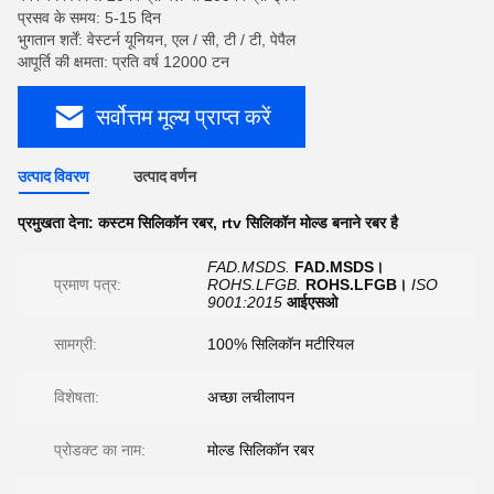
प्रसव के समय: 5-15 दिन
भुगतान शर्तें: वेस्टर्न यूनियन, एल / सी, टी / टी, पेपैल
आपूर्ति की क्षमता: प्रति वर्ष 12000 टन
सर्वोत्तम मूल्य प्राप्त करें
उत्पाद विवरण
उत्पाद वर्णन
प्रमुखता देना:
कस्टम सिलिकॉन रबर
,
rtv सिलिकॉन मोल्ड बनाने रबर है
FAD.MSDS.
FAD.MSDS।
प्रमाण पत्र:
ROHS.LFGB.
ROHS.LFGB।
ISO
9001:2015
आईएसओ
सामग्री:
100% सिलिकॉन मटीरियल
विशेषता:
अच्छा लचीलापन
प्रोडक्ट का नाम:
मोल्ड सिलिकॉन रबर