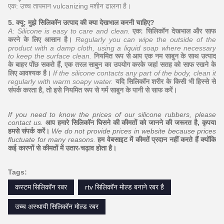
एक: उच्च तापमान vulcanizing मशीन ढालना है।
5. क्यू: मुझे सिलिकॉन उत्पाद की क्या देखभाल करनी चाहिए?
A: Silicone is easy to care and clean.
एक: सिलिकॉन देखभाल और साफ
करने के लिए आसान है।
Regularly you can wipe the outside of the
product with a damp cloth, using a liquid soap where necessary
to keep the surface clean.
नियमित रूप से आप एक नम साबुन के साथ उत्पाद
के बाहर पोंछ सकते हैं, एक तरल साबुन का उपयोग करके जहां सतह को साफ रखने के
लिए आवश्यक है।
If the silicone contacts any part of the body, clean it
regularly with warm soapy water.
यदि सिलिकॉन शरीर के किसी भी हिस्से से
संपर्क करता है, तो इसे नियमित रूप से गर्म साबुन के पानी से साफ करें।
If you need to know the prices of our silicone rubbers, please
contact us.
आप हमारे सिलिकॉन घिसने की कीमतों को जानने की जरूरत है, कृपया
हमसे संपर्क करें।
We do not provide prices in website because prices
fluctuate for many reasons.
हम वेबसाइट में कीमतें प्रदान नहीं करते हैं क्योंकि
कई कारणों से कीमतों में उतार-चढ़ाव होता है।
Tags:
कस्टम सिलिकॉन रबर
rtv सिलिकॉन मोल्ड बनाने रबर है
उच्च अस्थायी सिलिकॉन मोल्ड रबर