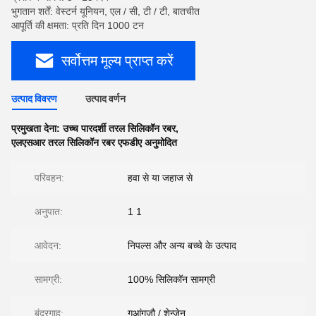
भुगतान शर्तें: वेस्टर्न यूनियन, एल / सी, टी / टी, बातचीत
आपूर्ति की क्षमता: प्रति दिन 1000 टन
सर्वोत्तम मूल्य प्राप्त करें
उत्पाद विवरण
उत्पाद वर्णन
प्रमुखता देना:
उच्च पारदर्शी तरल सिलिकॉन रबर
,
एलएसआर तरल सिलिकॉन रबर एफडीए अनुमोदित
परिवहन:
हवा से या जहाज से
अनुपात:
1 1
आवेदन:
निपल्स और अन्य बच्चे के उत्पाद
सामग्री:
100% सिलिकॉन सामग्री
बंदरगाह:
गुआंगज़ौ / शेन्ज़ेन