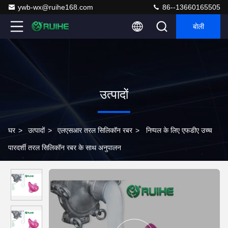
ywb-wx@ruihe168.com
86--13660165505
बोली
उत्पादों
घर
>
उत्पादों
>
एलएसआर तरल सिलिकॉन रबर
>
निप्पल के लिए एफडीए उच्च
पारदर्शी तरल सिलिकॉन रबर के साथ अनुपालन