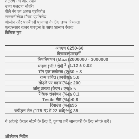
तटस्थ गंध और स्वाद
उच्च पलटाव संपत्ति
पीले रंग का अच्छा प्रतिरोध
सनसनीखेज मौसम प्रतिरोध
ओजोन और पराबैंगनी प्रकाश के लिए उच्च स्थिरता
एलएसआर कलर पास्ट्स के साथ आसान रंजक
विशिष्ट गुण
आरएच 6250-60
दिखावट
पारदर्शी
चिपचिपापन (Ma.s)
2000000 - 3000000
3
1.12 ± 0.02
घनत्व (जी / सेमी
)
शोर एक कठोरता (ए)
60 ± 3
तन्य शक्ति (एमपीए)
≥ 5.0
तोड़ने पर बढ़ावा(%)
≥ 200
आंसू ताकत (केएन / एम)
≥ ५
रैखिक संकोचन (%)
≤ 0.1
Tesile सेट (%)
≥0.8
रिबाउंड (%)
≥55
संपीड़न सेट (175 ℃ में 22 बजे)%
≦ 35
ये आंकड़े केवल संदर्भ के लिए हैं, कृपया हमें जानकारी के लिए संपर्क करें।
ऑपरेशन निर्देश