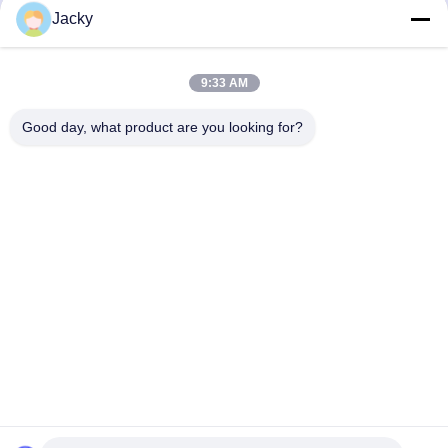
Jacky
सर्वोत्तम मूल्य प्राप्त करें
सर्वोत्तम मूल्य प्राप्त करें
9:33 AM
Good day, what product are you looking for?
Guangzhou Ruihe New Material Technology
Co., Ltd
ywb-wx@ruihe168.com
86--13660165505
No.117 Fengshen Avenue, Xiuquan Street, Huadu District,
गुआंगज़ौ, चीन
चीन अच्छी गुणवत्ता एलएसआर तरल सिलिकॉन रबर देने वाला। कॉपीराइट ©