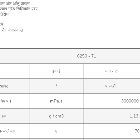
ताकत और आंसू ताकत
खाद्य ग्रेड सिलिकॉन रबर
रतिरोध
ैले
इम और जीवनकाल
6250 - 71
इकाई
भाग - ए
िखावट
/
पारदर्शी
चिपापन
mPa.s
3000000 
नत्व
g / cm3
1.13 
क कठोरता
ए
70