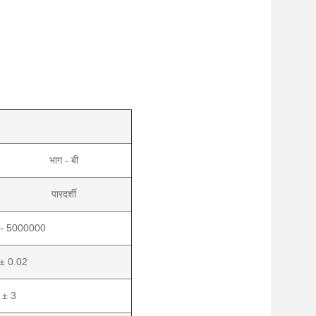
भाग - बी
पारदर्शी
- 5000000
± 0.02
 ± 3