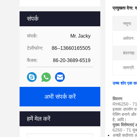
प्रमुखता देना:
ख
संपर्क
नमूना:
संपर्क:
Mr. Jacky
आवेदन:
टेलीफोन:
86--13660165505
बंदरगाह:
फैक्स:
86-20-3689-6519
सामग्री:
उच्च शोर एक कठ
अभी संपर्क करें
विवरण
RH6250 - 71 
इसका उपयोग
व
पेसिंग बनाने और
हमें मेल करें
है, आदि।
मुख्य विशेषताएं
6250 - 71 युक्त 
अच्छी कठोरता 