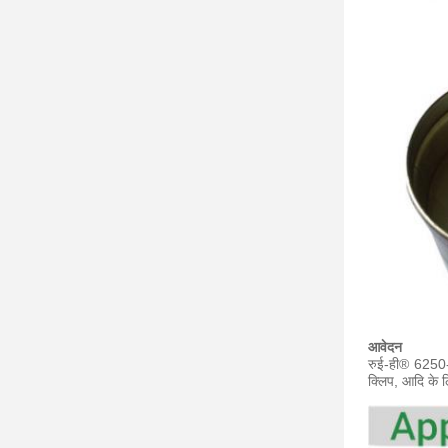
आवेदन
रुई-ही® 6250-
क्लिप,
आदि के ल