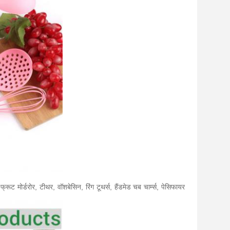
फ्रूट मोर्डरोर, टीथर, वॉशबेसिन, रिंग टूथर्स, हैंडमेड चब चार्म्स, पेसिफायर