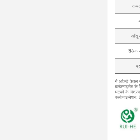
तन्य
ब
आँसू
रैखिक 
प्र
ये आंकड़े केवल स
वल्केनाइसेट के व
घटकों के
मिश्र
वल्केनाइजेशन: