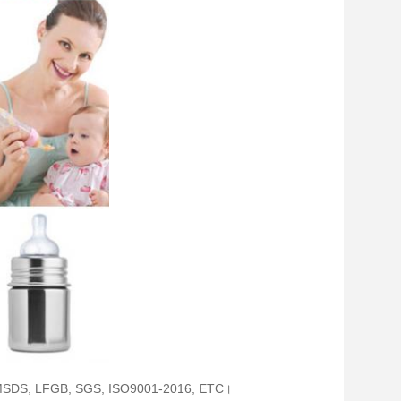
S, FDA, MSDS, LFGB, SGS, ISO9001-2016, ETC।