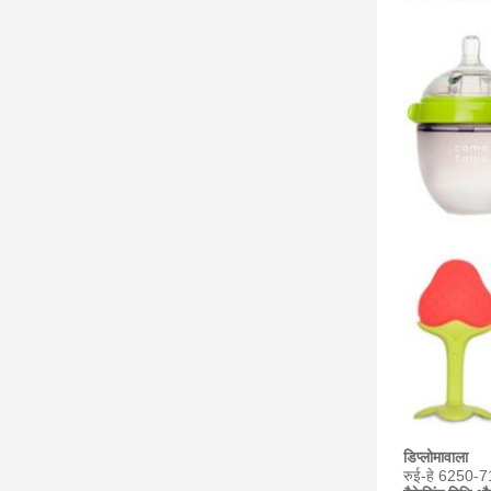
डिप्लोमावाला
रुई-हे 6250-7