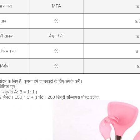
ता ताकत
MPA
≥
ढ़ाव
%
≥ 
 की ताकत
केएन / मी
≥
संकोचन दर
%
≤ 
तिक्षेप
%
≥
ंदर्भ के लिए हैं, कृपया हमें जानकारी के लिए संपर्क करें।
िशिष्ट गुण:
ण
अनुपात
A:
B =
1:
1।
 5 मिनट।
150 ° C + 4 घंटे।
200 डिग्री सेल्सियस पोस्ट इलाज