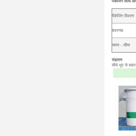
पैकेजिंग विधि 
पैकेजिंग विवरण
बंदरगाह
समय - सीमा
भंडारण
सीधे धूप से बाह