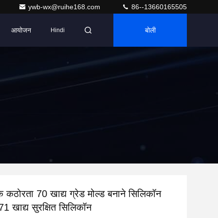
ywb-wx@ruihe168.com
86--13660165505
आयोजन
बोली
Hindi
 कठोरता 70 खाद्य ग्रेड मोल्ड बनाने सिलिकॉन
1 खाद्य सुरक्षित सिलिकॉन