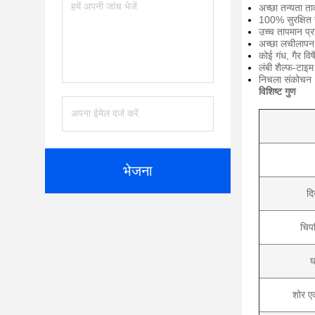
अच्छा तन्यता 
100% सुरक्षित 
उच्च तापमान
प्
अच्छा लचीलापन
कोई
गंध,
गैर विष
लंबी शैल्फ-टा
निचला संकोचन
विशिष्ट गुण
भेजना
द
चिप
घ
शोर ए