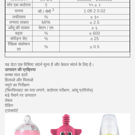
शोर एक कठोरता
ए
१५ ± २
3
घनत्व
1.08 2 0.02
जी / सेमी
लचीलाता
%
≥ ३०
तन्यता ताकत
MPA
≥ 2.5
आँसू की ताकत
केएन / एम
≥ ६
बढ़ाव
%
≥ 600
संपीड़न सेट
%
≤ 25
रैखिक संकोचन
%
≤ 0.5
दर
यह डेटा एक विशिष्ट संदर्भ मूल्य है और केवल संदर्भ के लिए है।
उत्पादन की प्रक्रिया
कच्चा माल डालें
हिलाओ और मिलाओ
नमूने का निरीक्षण
(चिपचिपाहट का पता लगाने, कठोरता परीक्षण, आंसू प्रतिरोध)
बड़े पैमाने पर उत्पादन
लेबल
पैकिंग
ट्रांसपोर्ट