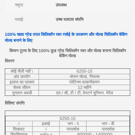
नमूना:
उपलब्ध
भलाई:
उच्च पलटाव संपत्ति
100% खाद्य ग्रेड तरल सिलिकॉन रबर रसोई के उपकरण और मोल्ड सिलिकॉन बेकिंग
मोल्ड बनाने के लिए
किचन टूल्स के लिए 100% फ़ूड ग्रेड सिलिकॉन रबर और मोल्ड बनाना सिलिकॉन
बेकिंग मोल्ड
विवरण
कोई शैली नहीं।
6250-15
अंत उपयोग
भोजन मोल्ड, निपल्स
इलाज का प्रकार
प्लेटिनम वल्कनीकरण
शेल्फ जीवन
12 महीने
भुगतान अवधी
एल / सी, टी / टी, वेस्टर्न यूनियन, पेपैल
विशिष्ट संपत्ति
6250-15
/
इकाई
भाग - ए
भाग - बी
दिखावट
/
पारदर्शक
पारदर्शक
चिपचिपापन
mPa.s
800000 - 1400000