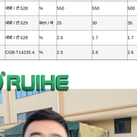
जीबी / टी 528
%
550
550
500
जीबी / टी 529
केएन / मी
25
30
35
जीबी / टी 528
%
2.6
1.7
1.7
CGB-T14235.4
%
2.5
2.6
2.6