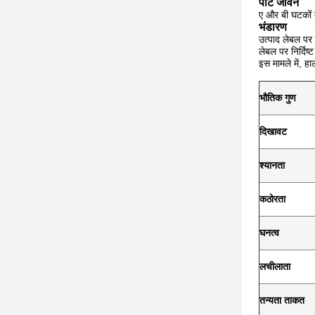
पॉट जीवन
ए और बी घटकों 
भंडारण
उत्पाद लेबल पर 
लेबल पर निर्दिष
इस मामले में, ह
भौतिक गुण
दिखावट
श्यानता
कठोरता
घनत्व
लचीलाता
तन्यता ताकत