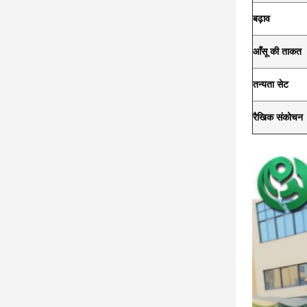
बढ़ाव
आँसू की ताकत
तन्यता सेट
रैखिक संकोचन