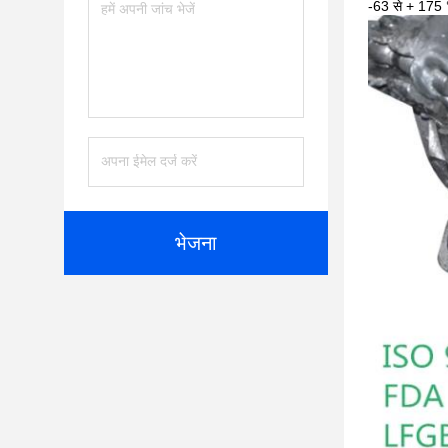
-63 से + 175 °
भेजना