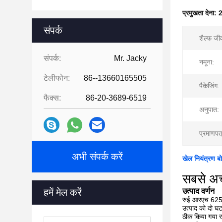
प्रमुखता देना:
2
संपर्क
शैल्फ जी
संपर्क:
Mr. Jacky
नमूना:
टेलीफोन:
86--13660165505
पैकेजिंग:
फैक्स:
86-20-3689-6519
अनुपात:
प्रमाणपत
अभी संपर्क करें
खेल नियंत्रण बो
सबसे अच
हमें मेल करें
उत्पाद वर्णन
रुई आरएच 6250 
उत्पाद को दो घ
ठीक किया गया रबर