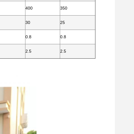
400
350
30
25
0.8
0.8
2.5
2.5