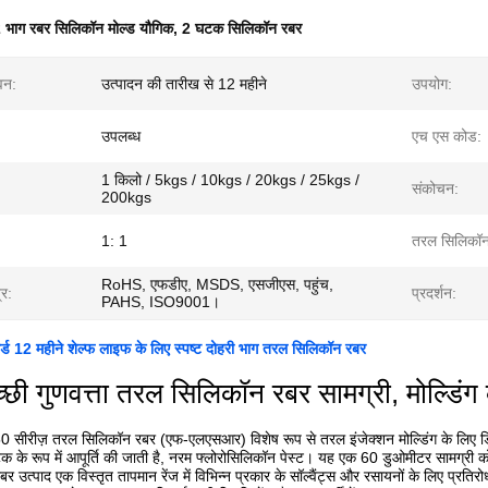
 भाग रबर सिलिकॉन मोल्ड यौगिक
,
2 घटक सिलिकॉन रबर
वन:
उत्पादन की तारीख से 12 महीने
उपयोग:
उपलब्ध
एच एस कोड:
1 किलो / 5kgs / 10kgs / 20kgs / 25kgs /
संकोचन:
200kgs
1: 1
तरल सिलिकॉन
RoHS, एफडीए, MSDS, एसजीएस, पहुंच,
्र:
प्रदर्शन:
PAHS, ISO9001।
र्ड 12 महीने शेल्फ लाइफ के लिए स्पष्ट दोहरी भाग तरल सिलिकॉन रबर
्छी गुणवत्ता तरल सिलिकॉन रबर सामग्री, मोल्डि
सीरीज़ तरल सिलिकॉन रबर (एफ-एलएसआर) विशेष रूप से तरल इंजेक्शन मोल्डिंग के लिए ड
टक के रूप में आपूर्ति की जाती है, नरम फ्लोरोसिलिकॉन पेस्ट। यह एक 60 डुओमीटर सामग्री 
 उत्पाद एक विस्तृत तापमान रेंज में विभिन्न प्रकार के सॉल्वैंट्स और रसायनों के लिए प्रतिरोध