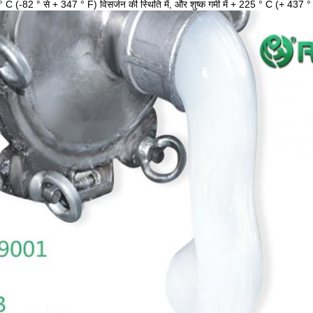
 C (-82 ° से + 347 ° F) विसर्जन की स्थिति में, और शुष्क गर्मी में + 225 ° C (+ 437