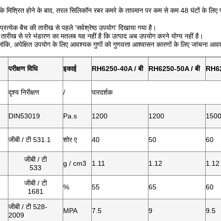
के मिश्रित होने के बाद, तरल सिलिकॉन
रबर कमरे के तापमान पर कम से कम 48 घंटों के लिए प
प्रत्येक बैच की तारीख से पहले 'सर्वश्रेष्ठ उपयोग' दिखाया गया है।
्ट तारीख से परे भंडारण का मतलब यह नहीं है कि उत्पाद अब उपयोग करने योग्य नहीं है।
ालांकि, अपेक्षित उपयोग के लिए आवश्यक गुणों को गुणवत्ता आश्वासन कारणों के लिए जांचना आव
परीक्षण विधि
इकाई
RH6250-40A / बी
RH6250-50A / बी
RH62
दृश्य निरीक्षण
/
पारदर्शक
DIN53019
Pa.s
1200
1200
150
जीबी / टी 531.1
शोर ए
40
50
60
जीबी / टी
g / cm3
1.11
1.12
1.12
533
जीबी / टी
%
55
65
60
1681
जीबी / टी 528-
MPA
7.5
9
9.5
2009