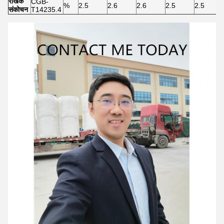
रैखिक
CGB-
%
2.5
2.6
2.6
2.5
2.5
संकोचन
T14235.4