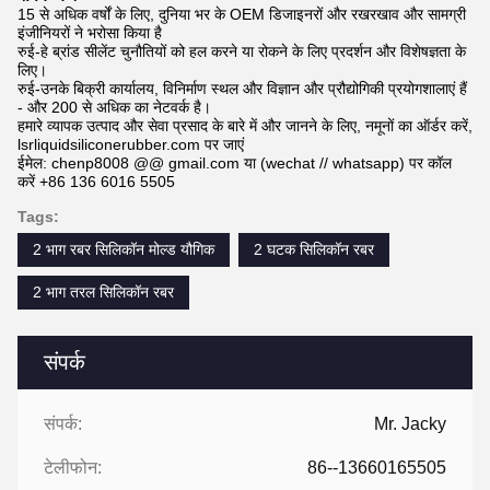
15 से अधिक वर्षों के लिए, दुनिया भर के OEM डिजाइनरों और रखरखाव और सामग्री
इंजीनियरों ने भरोसा किया है
रुई-हे ब्रांड सीलेंट चुनौतियों को हल करने या रोकने के लिए प्रदर्शन और विशेषज्ञता के
लिए।
रुई-उनके बिक्री कार्यालय, विनिर्माण स्थल और विज्ञान और प्रौद्योगिकी प्रयोगशालाएं हैं
- और 200 से अधिक का नेटवर्क है।
हमारे व्यापक उत्पाद और सेवा प्रसाद के बारे में और जानने के लिए, नमूनों का ऑर्डर करें,
lsrliquidsiliconerubber.com पर जाएं
ईमेल: chenp8008 @@ gmail.com या (wechat // whatsapp) पर कॉल
करें +86 136 6016 5505
Tags:
2 भाग रबर सिलिकॉन मोल्ड यौगिक
2 घटक सिलिकॉन रबर
2 भाग तरल सिलिकॉन रबर
संपर्क
संपर्क:
Mr. Jacky
टेलीफोन:
86--13660165505