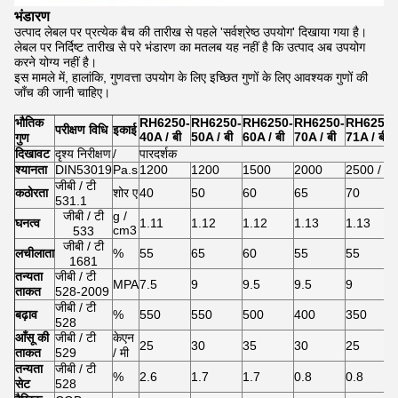
भंडारण
उत्पाद लेबल पर प्रत्येक बैच की तारीख से पहले 'सर्वश्रेष्ठ उपयोग' दिखाया गया है।
लेबल पर निर्दिष्ट तारीख से परे भंडारण का मतलब यह नहीं है कि उत्पाद अब उपयोग
करने योग्य नहीं है।
इस मामले में, हालांकि, गुणवत्ता उपयोग के लिए इच्छित गुणों के लिए आवश्यक गुणों की
जाँच की जानी चाहिए।
भौतिक
RH6250-
RH6250-
RH6250-
RH6250-
RH6250-
परीक्षण विधि
इकाई
40A / बी
50A / बी
60A / बी
70A / बी
71A / बी
गुण
दिखावट
दृश्य निरीक्षण
/
पारदर्शक
श्यानता
DIN53019
Pa.s
1200
1200
1500
2000
2500 /
जीबी / टी
कठोरता
शोर ए
40
50
60
65
70
531.1
जीबी / टी
g /
घनत्व
1.11
1.12
1.12
1.13
1.13
cm3
533
जीबी / टी
लचीलाता
%
55
65
60
55
55
1681
तन्यता
जीबी / टी
MPA
7.5
9
9.5
9.5
9
ताकत
528-2009
जीबी / टी
बढ़ाव
%
550
550
500
400
350
528
आँसू की
जीबी / टी
केएन
25
30
35
30
25
ताकत
529
/ मी
तन्यता
जीबी / टी
%
2.6
1.7
1.7
0.8
0.8
सेट
528