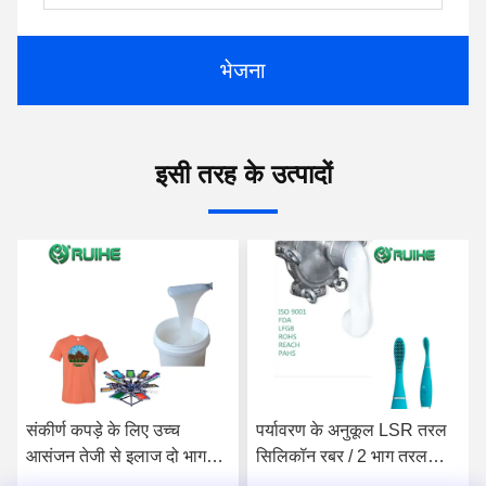
भेजना
इसी तरह के उत्पादों
public\index.php"
>
public\index.php"
>
संकीर्ण कपड़े के लिए उच्च
पर्यावरण के अनुकूल LSR तरल
index.php"
आसंजन तेजी से इलाज दो भाग
सिलिकॉन रबर / 2 भाग तरल
public\index.php"
तरल सिलिकॉन रबर
सिलिकॉन